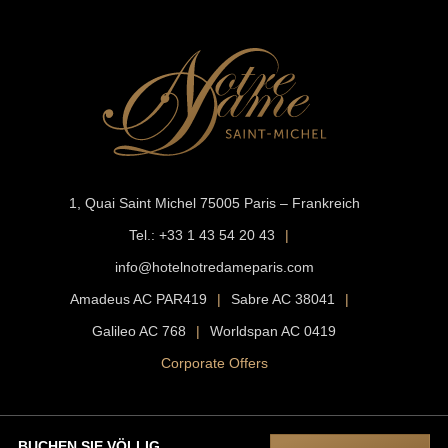
1, Quai Saint Michel
75005 Paris – Frankreich
Tel.:
+33 1 43 54 20 43
|
info@hotelnotredameparis.com
Amadeus AC PAR419
|
Sabre AC 38041
|
Galileo AC 768
|
Worldspan AC 0419
Corporate Offers
BUCHEN SIE VÖLLIG